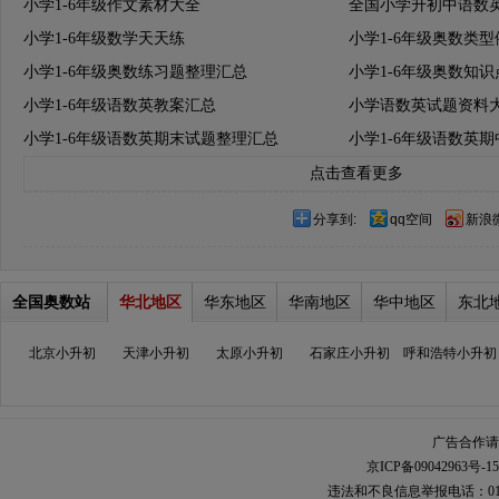
小学1-6年级作文素材大全
全国小学升初中语数
小学1-6年级数学天天练
小学1-6年级奥数类
小学1-6年级奥数练习题整理汇总
小学1-6年级奥数知
小学1-6年级语数英教案汇总
小学语数英试题资料
小学1-6年级语数英期末试题整理汇总
小学1-6年级语数英
点击查看更多
分享到:
qq空间
新浪
全国奥数站
华北地区
华东地区
华南地区
华中地区
东北
北京小升初
天津小升初
太原小升初
石家庄小升初
呼和浩特小升初
广告合作请加
京ICP备09042963号-15
违法和不良信息举报电话：010-567