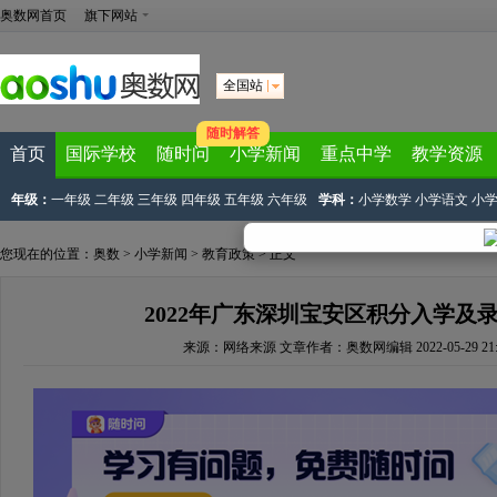
奥数网首页
旗下网站
全国站
随时解答
首页
国际学校
随时问
小学新闻
重点中学
教学资源
年级：
一年级
二年级
三年级
四年级
五年级
六年级
学科：
小学数学
小学语文
小
您现在的位置：
奥数
>
小学新闻
>
教育政策
> 正文
2022年广东深圳宝安区积分入学及
来源：
网络来源
文章作者：奥数网编辑
2022-05-29 21