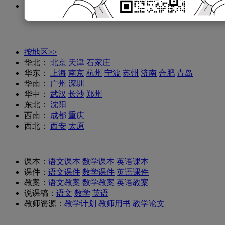
备考真题：
小学真题
数学试题
语文试题
英语试题
备考
知识点
按地区>>
华北：
北京
天津
石家庄
华东：
上海
南京
杭州
宁波
苏州
济南
合肥
青岛
华南：
广州
深圳
华中：
武汉
长沙
郑州
东北：
沈阳
西南：
成都
重庆
西北：
西安
太原
课本：
语文课本
数学课本
英语课本
课件：
语文课件
数学课件
英语课件
教案：
语文教案
数学教案
英语教案
说课稿：
语文
数学
英语
教师资源：
教学计划
教师用书
教学论文