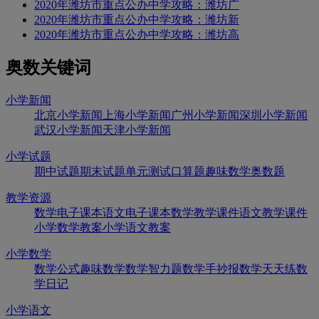
2020年潍坊市重点公办中学攻略：潍坊广
2020年潍坊市重点公办中学攻略：潍坊新
2020年潍坊市重点公办中学攻略：潍坊高
奥数关键词
小学新闻
北京小学新闻
上海小学新闻
广州小学新闻
深圳小学新闻
武汉小学新闻
天津小学新闻
小学试题
期中试题
期末试题
单元测试
口算题
趣味数学
奥数题
教学资源
数学电子课本
语文电子课本
数学教学课件
语文教学课件
小学数学教案
小学语文教案
小学数学
数学公式
趣味数学
数学智力题
数学手抄报
数学天天练
数
学日记
小学语文