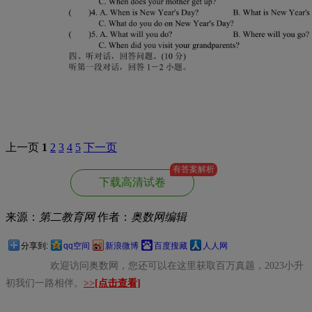
上一页
1
2
3
4
5
下一页
有答案解析
下载高清试卷
来源：
第二教育网
作者：
奥数网编辑
分享到:
qq空间
新浪微博
百度搜藏
人人网
欢迎访问奥数网，您还可以在这里获取百万真题，2023小升
初我们一路相伴。
>>
[点击查看]