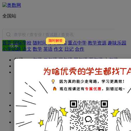
全国站
随时解答
首页
国际学校
随时问
小学新闻
重点中学
教学资源
趣味乐园
搜索
小学试题
语文
数学
英语
作文
日记
合作
年级：
一年级
二年级
三年级
四年级
五年级
六年级
学科：
小学数学
小学语文
小学英语
小学作文
小学日记
家庭教育：
教育新闻
学习方法
暑假生活
父母必读
小学：
一年级试题
二年级试题
三年级试题
四年级试题
五年级试题
六年级试题
初中：
初一试题
初二试题
初三试题
高中：
高一试题
高二试题
高三试题
考试指南：
资讯
政策
简历
择校
面试
衔接
经验
分班考
试
名词解释