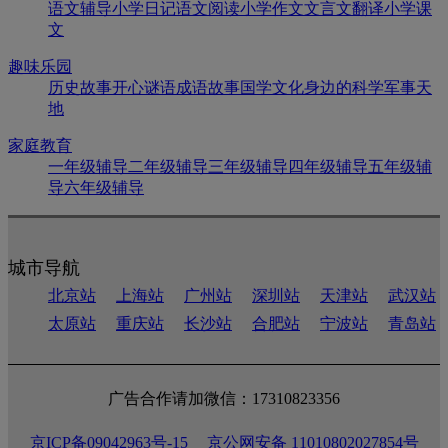
语文辅导
小学日记
语文阅读
小学作文
文言文翻译
小学课
文
趣味乐园
历史故事
开心谜语
成语故事
国学文化
身边的科学
军事天
地
家庭教育
一年级辅导
二年级辅导
三年级辅导
四年级辅导
五年级辅
导
六年级辅导
城市导航
北京站
上海站
广州站
深圳站
天津站
武汉站
太原站
重庆站
长沙站
合肥站
宁波站
青岛站
广告合作请加微信：17310823356
京ICP备09042963号-15
京公网安备 11010802027854号