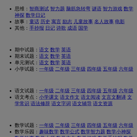
思维：
智商测试
智力题
脑筋急转弯
谜语
智力游戏
数学
神探
数学日记
故事：
童话
历史
寓言
励志
儿童故事
名人故事
电影
其他：
手抄报
日记
诗歌
成语
国学
期中试题：
语文
数学
英语
期末试题：
语文
数学
英语
单元测试：
语文
数学
英语
小学试题：
一年级
二年级
三年级
四年级
五年级
六年级
语文试题：
一年级
二年级
三年级
四年级
五年级
六年级
语文考点：
小学课文
语文作文
语文阅读
文言文翻译
文
学常识
语法修辞
语文字词
语文辅导
语文资源
数学试题：
一年级
二年级
三年级
四年级
五年级
六年级
数学乐园：
趣味数学
数学公式
数学智力题
数学小神探