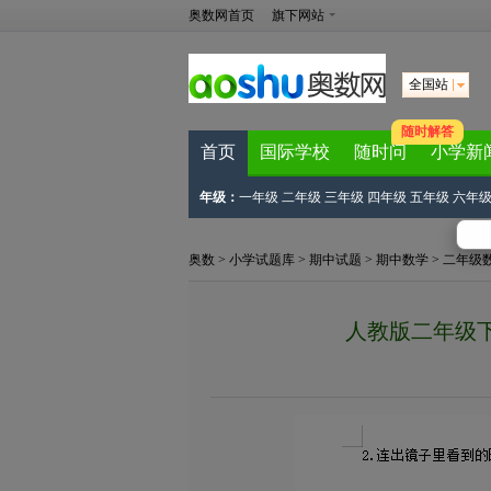
奥数网首页
旗下网站
全国站
随时解答
首页
国际学校
随时问
小学新
年级：
一年级
二年级
三年级
四年级
五年级
六年
奥数
>
小学试题库
>
期中试题
>
期中数学
>
二年级
人教版二年级下