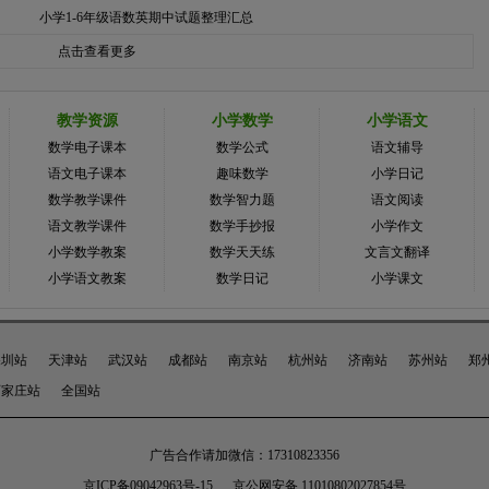
小学1-6年级语数英期中试题整理汇总
点击查看更多
教学资源
小学数学
小学语文
数学电子课本
数学公式
语文辅导
语文电子课本
趣味数学
小学日记
数学教学课件
数学智力题
语文阅读
语文教学课件
数学手抄报
小学作文
小学数学教案
数学天天练
文言文翻译
小学语文教案
数学日记
小学课文
深圳站
天津站
武汉站
成都站
南京站
杭州站
济南站
苏州站
郑
石家庄站
全国站
广告合作请加微信：17310823356
京ICP备09042963号-15
京公网安备 11010802027854号