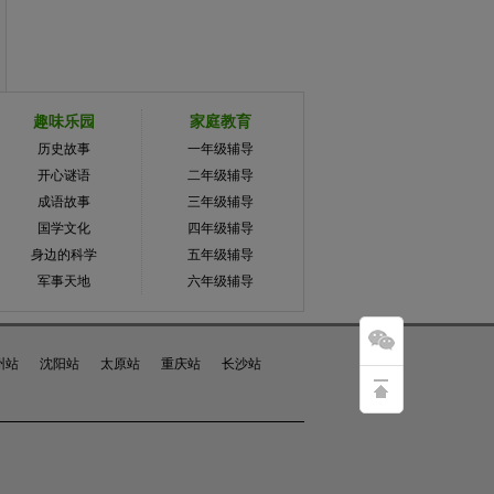
趣味乐园
家庭教育
历史故事
一年级辅导
开心谜语
二年级辅导
成语故事
三年级辅导
国学文化
四年级辅导
身边的科学
五年级辅导
军事天地
六年级辅导
州站
沈阳站
太原站
重庆站
长沙站