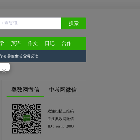
搜索
学
英语
作文
日记
合作
方法
暑假生活
父母必读
×
奥数网微信
中考网微信
欢迎扫描二维码
关注奥数网微信
ID：aoshu_2003