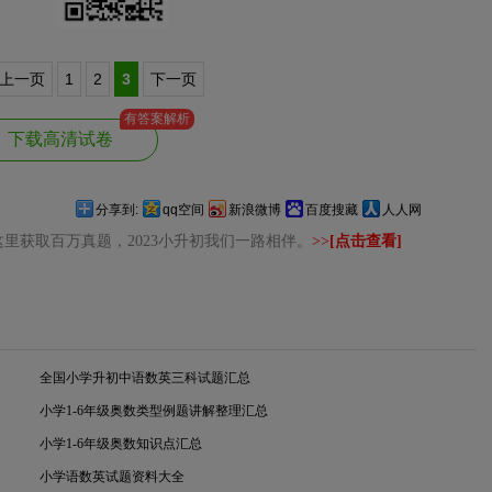
上一页
1
2
3
下一页
有答案解析
下载高清试卷
分享到:
qq空间
新浪微博
百度搜藏
人人网
里获取百万真题，2023小升初我们一路相伴。
>>
[点击查看]
全国小学升初中语数英三科试题汇总
小学1-6年级奥数类型例题讲解整理汇总
小学1-6年级奥数知识点汇总
小学语数英试题资料大全