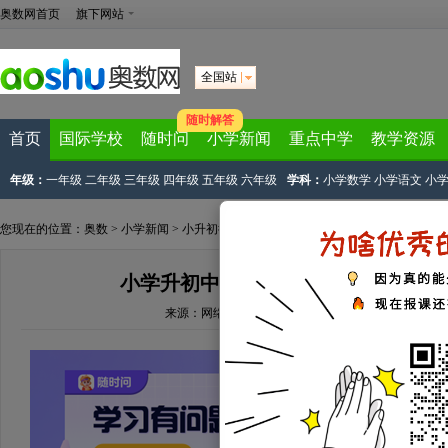
奥数网首页
旗下网站
全国站
随时解答
首页
国际学校
随时问
小学新闻
重点中学
教学资源
年级：
一年级
二年级
三年级
四年级
五年级
六年级
学科：
小学数学
小学语文
小
您现在的位置：
奥数
>
小学新闻
>
小升初衔接
> 正文
小学升初中衔接：初一新生怎样与同
来源：
网络来源
文章作者：奥数网编辑
2022-03-25 13