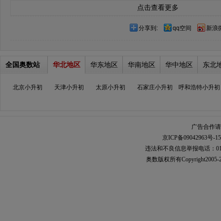
点击查看更多
分享到:
qq空间
新浪
全国奥数站
华北地区
华东地区
华南地区
华中地区
东北
北京小升初
天津小升初
太原小升初
石家庄小升初
呼和浩特小升初
广告合作请加
京ICP备09042963号-15
违法和不良信息举报电话：010-567
奥数
版权所有Copyright2005-2021