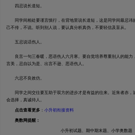
四忌说长道短。
同学间相处要谨言慎行，在背地里说长道短，这是同学间最忌讳的
己不传，不说。听到别人说，要认真分析真伪，不要轻信及盲从。
五忌说话伤人。
良言一句三春暖，恶语伤人六月寒。要自觉培养尊重别人的能力，
言美，忌自以为是、出言不逊、恶语伤人。
六忌不良效仿。
同学之间交往要互助于双方的进步才是有益的往来。近朱者赤，近
会选择，真诚待人。
点击查看更多
：
小升初衔接资料
奥数网提醒：
小升初试题、期中期末题、小学奥数题