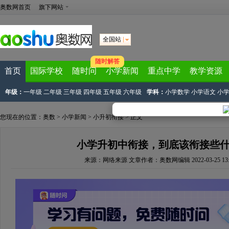
奥数网首页
旗下网站
全国站
随时解答
首页
国际学校
随时问
小学新闻
重点中学
教学资源
年级：
一年级
二年级
三年级
四年级
五年级
六年级
学科：
小学数学
小学语文
小
您现在的位置：
奥数
>
小学新闻
>
小升初衔接
> 正文
小学升初中衔接，到底该衔接些
来源：
网络来源
文章作者：奥数网编辑
2022-03-25 13