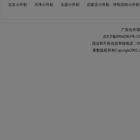
北京小升初
天津小升初
太原小升初
石家庄小升初
呼和浩特小升初
广告合作请加
京ICP备09042963号-15
违法和不良信息举报电话：010-567
奥数
版权所有Copyright2005-2021