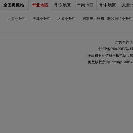
全国奥数站
华北地区
华东地区
华南地区
华中地区
东北
北京小升初
天津小升初
太原小升初
石家庄小升初
呼和浩特小升初
广告合作请加
京ICP备09042963号-15
违法和不良信息举报电话：010-567
奥数
版权所有Copyright2005-2021