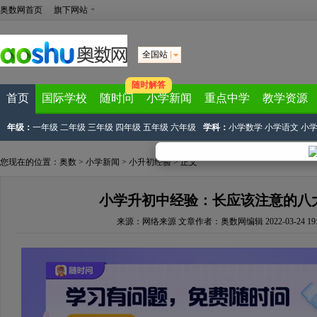
奥数网首页
旗下网站
全国站
随时解答
首页
国际学校
随时问
小学新闻
重点中学
教学资源
年级：
一年级
二年级
三年级
四年级
五年级
六年级
学科：
小学数学
小学语文
小
您现在的位置：
奥数
>
小学新闻
>
小升初经验
> 正文
小学升初中经验：长应该注意的八
来源：
网络来源
文章作者：奥数网编辑
2022-03-24 19