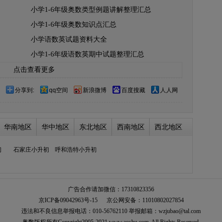
小学1-6年级奥数类型例题讲解整理汇总
小学1-6年级奥数知识点汇总
小学语数英试题资料大全
小学1-6年级语数英期中试题整理汇总
点击查看更多
分享到:
qq空间
新浪微博
百度搜藏
人人网
华南地区
华中地区
东北地区
西南地区
西北地区
初
石家庄小升初
呼和浩特小升初
广告合作请加微信：17310823356
京ICP备09042963号-15
京公网安备：11010802027854
违法和不良信息举报电话：010-56762110 举报邮箱：wzjubao@tal.com