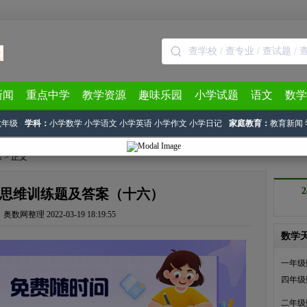
新闻
重点中学
教学资源
趣味乐园
小学试题
语文
数学
六年级
学科：
小学数学
小学语文
小学英语
小学作文
小学日记
家庭教育：
教育新闻
探
> 正文
思维训练题及答案（十六）
：
奥数网整理
2022-03-19 18:19:55
数学
一年级
四年级
二年级