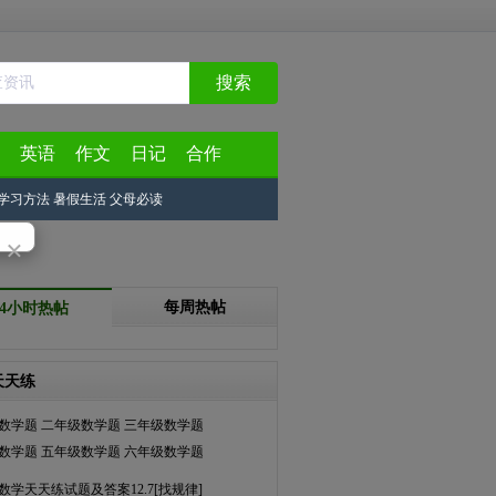
搜索
英语
作文
日记
合作
学习方法
暑假生活
父母必读
×
每周热帖
24小时热帖
天天练
数学题
二年级数学题
三年级数学题
数学题
五年级数学题
六年级数学题
数学天天练试题及答案12.7[找规律]