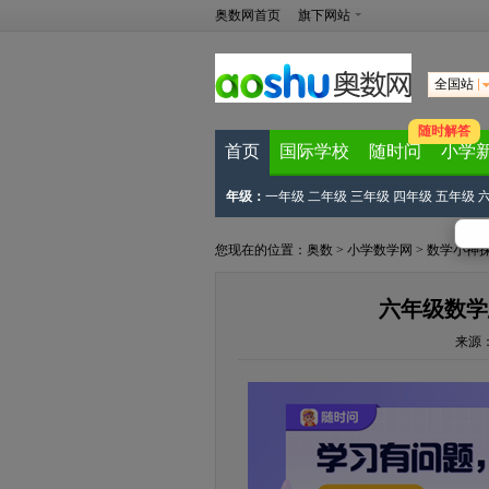
奥数网首页
旗下网站
全国站
随时解答
首页
国际学校
随时问
小学
年级：
一年级
二年级
三年级
四年级
五年级
您现在的位置：
奥数
>
小学数学网
>
数学小神
六年级数学
来源