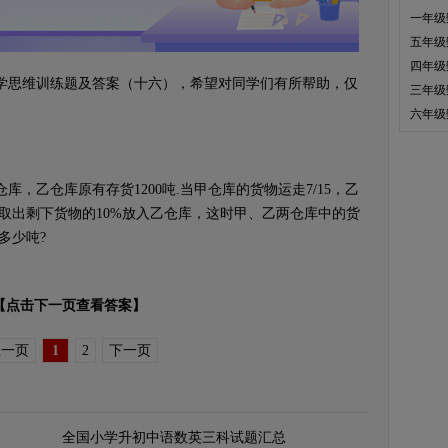
一年级
五年级
四年级
思维训练题及答案（十六），希望对同学们有所帮助，仅
三年级
六年级
仓库原有存货1200吨.当甲仓库的货物运走7/15，乙
库取出剩下货物的10%放入乙仓库，这时甲、乙两仓库中的货
多少吨?
【点击下一页查看答案】
上一页
1
2
下一页
全国小学升初中语数英三科试题汇总