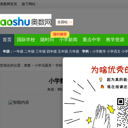
奥数网首页
旗下网站
全国站
随时解答
首页
国际学校
随时问
小学新闻
重点中学
教学资源
年级：
一年级
二年级
三年级
四年级
五年级
六年级
学科：
小学数学
小学语文
小
您现在的位置：
奥数
>
小学试题库
>
学科试题
>
小学数学
> 正文
小学数学知识点顺口溜：混合
来源：
网络来源
文章作者：奥数网编辑
2022-03-03 16