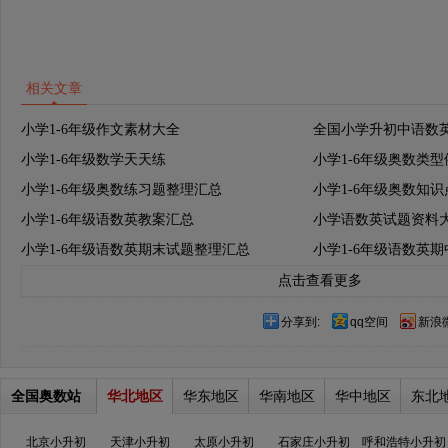
相关文章
小学1-6年级作文素材大全
全国小学升初中语数
小学1-6年级数学天天练
小学1-6年级奥数类
小学1-6年级奥数练习题整理汇总
小学1-6年级奥数知
小学1-6年级语数英教案汇总
小学语数英试题资料
小学1-6年级语数英期末试题整理汇总
小学1-6年级语数英
点击查看更多
分享到:
qq空间
新浪
全国奥数站
华北地区
华东地区
华南地区
华中地区
东北
北京小升初
天津小升初
太原小升初
石家庄小升初
呼和浩特小升初