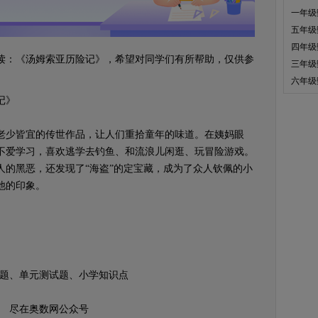
一年级
五年级
四年级
：《汤姆索亚历险记》，希望对同学们有所帮助，仅供参
三年级
六年级
记》
少皆宜的传世作品，让人们重拾童年的味道。在姨妈眼
不爱学习，喜欢逃学去钓鱼、和流浪儿闲逛、玩冒险游戏。
人的黑恶，还发现了“海盗”的定宝藏，成为了众人钦佩的小
他的印象。
题、单元测试题、小学知识点
尽在奥数网公众号