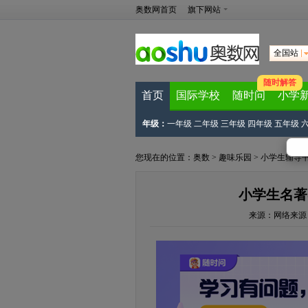
奥数网首页
旗下网站
全国站
随时解答
首页
国际学校
随时问
小学
年级：
一年级
二年级
三年级
四年级
五年级
您现在的位置：
奥数
>
趣味乐园
>
小学生辅导
小学生名著
来源：
网络来源