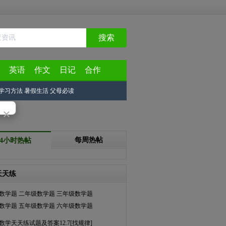
搜索
英语
作文
日记
合作
学习方法
暑假生活
父母必读
×
每周热帖
24小时热帖
天天练
数学题
二年级数学题
三年级数学题
数学题
五年级数学题
六年级数学题
数学天天练试题及答案12.7[找规律]