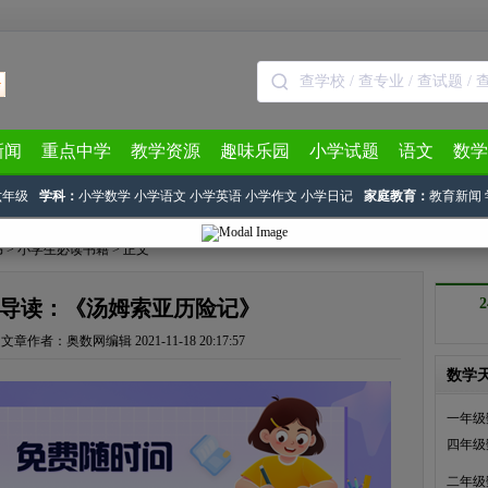
新闻
重点中学
教学资源
趣味乐园
小学试题
语文
数学
六年级
学科：
小学数学
小学语文
小学英语
小学作文
小学日记
家庭教育：
教育新闻
书
>
小学生必读书籍
> 正文
导读：《汤姆索亚历险记》
文章作者：奥数网编辑
2021-11-18 20:17:57
数学
一年级
四年级
二年级