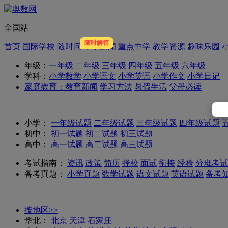
全国站
随时解答
首页
国际学校
随时问
小学新闻
重点中学
教学资源
趣味乐园
年级：
一年级
二年级
三年级
四年级
五年级
六年级
学科：
小学数学
小学语文
小学英语
小学作文
小学日记
家庭教育：
教育新闻
学习方法
暑假生活
父母必读
小学：
一年级试题
二年级试题
三年级试题
四年级试题
初中：
初一试题
初二试题
初三试题
高中：
高一试题
高二试题
高三试题
考试指南：
资讯
政策
简历
择校
面试
衔接
经验
分班考试
备考真题：
小学真题
数学试题
语文试题
英语试题
备考
按地区>>
华北：
北京
天津
石家庄