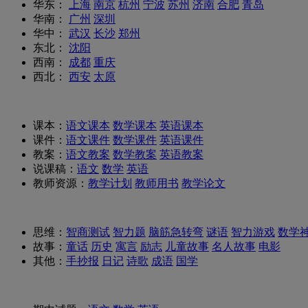
华东：
上海
南京
杭州
宁波
苏州
济南
合肥
青岛
华南：
广州
深圳
华中：
武汉
长沙
郑州
东北：
沈阳
西南：
成都
重庆
西北：
西安
太原
课本：
语文课本
数学课本
英语课本
课件：
语文课件
数学课件
英语课件
教案：
语文教案
数学教案
英语教案
说课稿：
语文
数学
英语
教师资源：
教学计划
教师用书
教学论文
思维：
智商测试
智力题
脑筋急转弯
谜语
智力游戏
数学
故事：
童话
历史
寓言
励志
儿童故事
名人故事
电影
其他：
手抄报
日记
诗歌
成语
国学