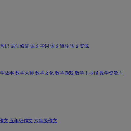
常识
语法修辞
语文字词
语文辅导
语文资源
学故事
数学大师
数学文化
数学游戏
数学手抄报
数学资源库
作文
五年级作文
六年级作文