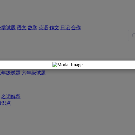
小学试题
语文
数学
英语
作文
日记
合作
五年级试题
六年级试题
名词解释
知识点