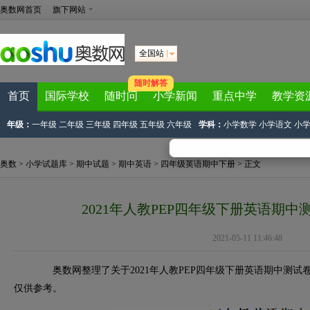
奥数网首页
旗下网站
全国站
随时解答
首页
国际学校
随时问
小学新闻
重点中学
教学资
年级：
一年级
二年级
三年级
四年级
五年级
六年级
学科：
小学数学
小学语文
小
奥数
>
小学试题库
>
期中试题
>
期中英语
>
四年级英语期中下册
> 正文
2021年人教PEP四年级下册英语期
2021-05-11 11:46:48
奥数网整理了关于2021年人教PEP四年级下册英语期中测试
仅供参考。