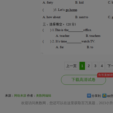
上一页
1
2
3
4
下
有答案解
下载高清试卷
来源：
网络来源
作者：
奥数网编辑
分享到:
qq
欢迎访问奥数网，您还可以在这里获取百万真题，2023小