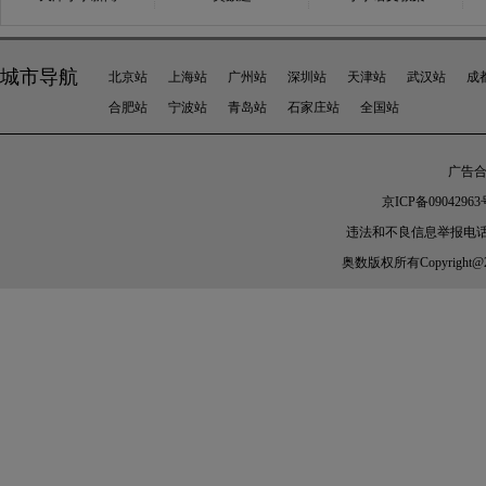
城市导航
北京站
上海站
广州站
深圳站
天津站
武汉站
成
合肥站
宁波站
青岛站
石家庄站
全国站
广告合作
京ICP备09042963
违法和不良信息举报电话：010-
奥数
版权所有Copyright@2005