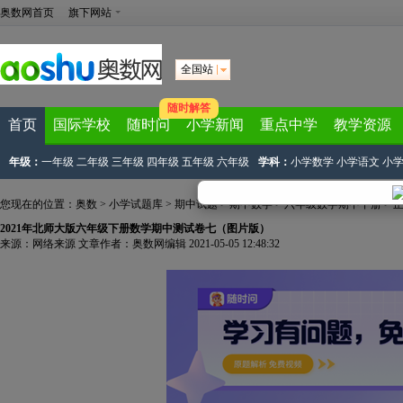
奥数网首页
旗下网站
全国站
随时解答
首页
国际学校
随时问
小学新闻
重点中学
教学资源
年级：
一年级
二年级
三年级
四年级
五年级
六年级
学科：
小学数学
小学语文
小
您现在的位置：
奥数
>
小学试题库
>
期中试题
>
期中数学
>
六年级数学期中下册
> 
2021年北师大版六年级下册数学期中测试卷七（图片版）
来源：
网络来源
文章作者：奥数网编辑
2021-05-05 12:48:32