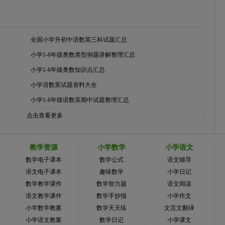
全国小学升初中语数英三科试题汇总
小学1-6年级奥数类型例题讲解整理汇总
小学1-6年级奥数知识点汇总
小学语数英试题资料大全
小学1-6年级语数英期中试题整理汇总
点击查看更多
教学资源
小学数学
小学语文
数学电子课本
数学公式
语文辅导
语文电子课本
趣味数学
小学日记
数学教学课件
数学智力题
语文阅读
语文教学课件
数学手抄报
小学作文
小学数学教案
数学天天练
文言文翻译
小学语文教案
数学日记
小学课文