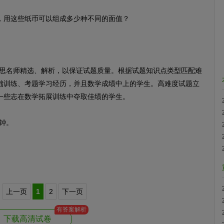
，用这些纸币可以组成多少种不同的面值？
名师精选、解析，以保证试题质量。根据试题知识点类型匹配难
础训练、考题学习经历，并且数学成绩中上的学生。高难度试题立
一些志在数学拓展训练中夺取佳绩的学生。
钟。
上一页
1
2
下一页
有答案解析
下载高清试卷