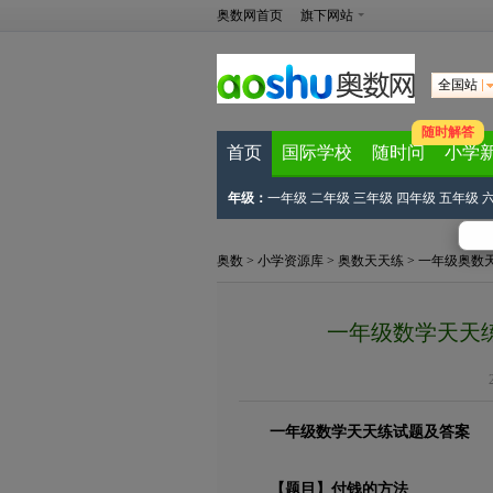
奥数网首页
旗下网站
全国站
随时解答
首页
国际学校
随时问
小学
年级：
一年级
二年级
三年级
四年级
五年级
奥数
>
小学资源库
>
奥数天天练
>
一年级奥数
一年级数学天天练试
一年级数学天天练试题及答案
【题目】付钱的方法