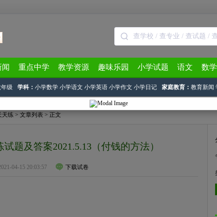
新闻
重点中学
教学资源
趣味乐园
小学试题
语文
数学
六年级
学科：
小学数学
小学语文
小学英语
小学作文
小学日记
家庭教育：
教育新闻
天天练
>
文章列表
> 正文
题及答案2021.5.13（付钱的方法）
2021-04-15 20:03:57
下载试卷