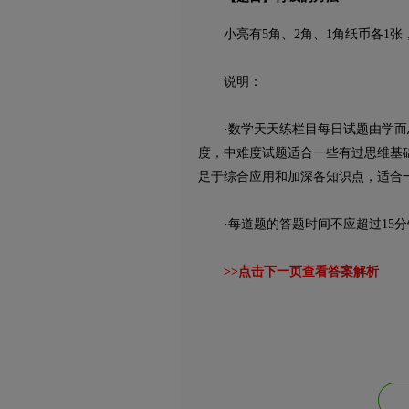
小亮有5角、2角、1角纸币各1张
说明：
·数学天天练栏目每日试题由学而思
度，中难度试题适合一些有过思维基
足于综合应用和加深各知识点，适合
·每道题的答题时间不应超过15分
>>点击下一页查看答案解析