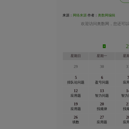
来源：
网络来源
作者：
奥数网编辑
欢迎访问奥数网，您还可以
星期日
星期一
星
29
30
3
5
6
排队论问题
盈亏问题
应
12
13
1
应用题
智力问题
智力
19
20
2
应用题
找规律
找
26
27
2
填数
应用题
应