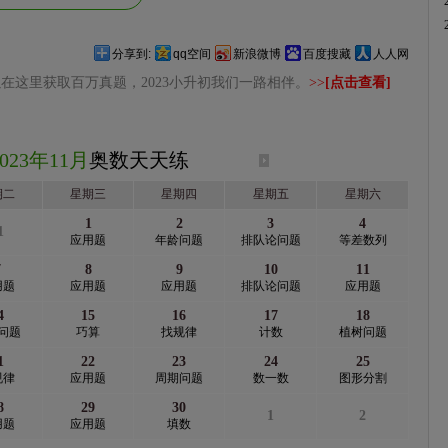
分享到:
qq空间
新浪微博
百度搜藏
人人网
在这里获取百万真题，2023小升初我们一路相伴。
>>
[点击查看]
2023年11月
奥数天天练
期二
星期三
星期四
星期五
星期六
1
2
3
4
1
应用题
年龄问题
排队论问题
等差数列
7
8
9
10
11
用题
应用题
应用题
排队论问题
应用题
4
15
16
17
18
问题
巧算
找规律
计数
植树问题
1
22
23
24
25
规律
应用题
周期问题
数一数
图形分割
8
29
30
1
2
用题
应用题
填数