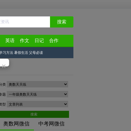
搜索
英语
作文
日记
合作
学习方法
暑假生活
父母必读
×
分类
专题
类型
搜索
奥数网微信
中考网微信