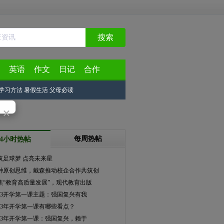
搜索
英语
作文
日记
合作
学习方法
暑假生活
父母必读
×
每周热帖
24小时热帖
筑足球梦 点亮未来星
种原创思维，戴森推动校企合作共筑创
焦“教育高质量发展”，现代教育出版
023开学第一课主题：强国复兴有我
023年开学第一课有哪些看点？
023年开学第一课：强国复兴，赖于