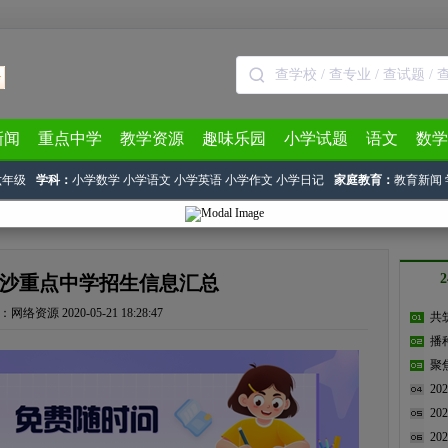
新闻
重点中学
教学资源
趣味乐园
小学试题
语文
数学
六年级
学科：
小学数学
小学语文
小学英语
小学作文
小学日记
家庭教育：
教育新闻
年长沙重点中学招生信息汇总
：
网络资源
2020-05-21 18:28:47
共
播
聚
2
2
2