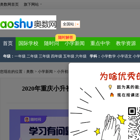
奥数网首页
旗下网站
全国站
随时解答
首页
国际学校
随时问
小学新闻
重点中学
教学资源
年级：
一年级
二年级
三年级
四年级
五年级
六年级
学科：
小学数学
小学语文
小
您现在的位置：
奥数
>
小学新闻
>
小升初经验
> 正文
2020年重庆小升初经验：重庆师范大学附
来源：
网络资源
2020-05-21 16:16:04