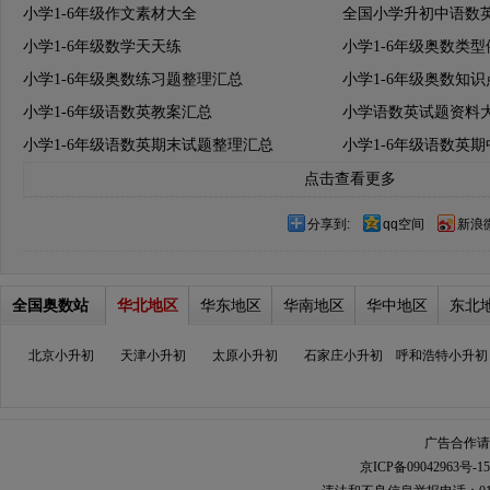
小学1-6年级作文素材大全
全国小学升初中语数
小学1-6年级数学天天练
小学1-6年级奥数类
小学1-6年级奥数练习题整理汇总
小学1-6年级奥数知
小学1-6年级语数英教案汇总
小学语数英试题资料
小学1-6年级语数英期末试题整理汇总
小学1-6年级语数英
点击查看更多
分享到:
qq空间
新浪
全国奥数站
华北地区
华东地区
华南地区
华中地区
东北
北京小升初
天津小升初
太原小升初
石家庄小升初
呼和浩特小升初
广告合作请加
京ICP备09042963号-15