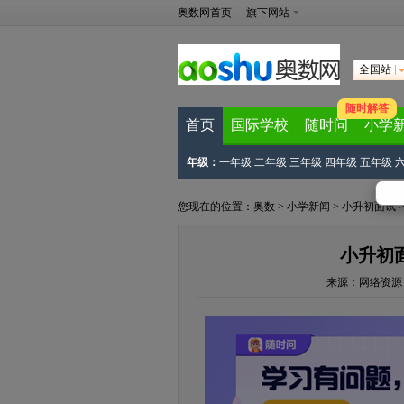
奥数网首页
旗下网站
全国站
随时解答
首页
国际学校
随时问
小学
年级：
一年级
二年级
三年级
四年级
五年级
您现在的位置：
奥数
>
小学新闻
>
小升初面试
小升初
来源：
网络资源