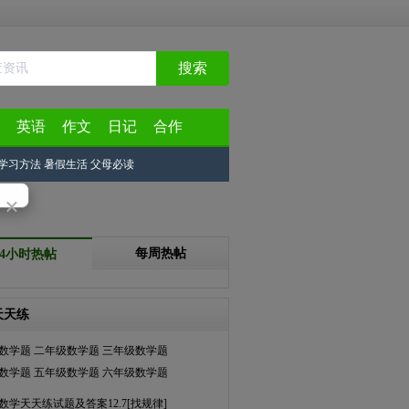
搜索
英语
作文
日记
合作
学习方法
暑假生活
父母必读
×
每周热帖
24小时热帖
天天练
数学题
二年级数学题
三年级数学题
数学题
五年级数学题
六年级数学题
数学天天练试题及答案12.7[找规律]