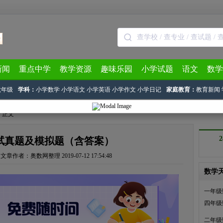
新闻
重点中学
教学资源
趣味乐园
小学试题
语文
数学
六年级
学科：
小学数学
小学语文
小学英语
小学作文
小学日记
家庭教育：
教育新闻
> 正文
试真题及模拟题（含答案）
文章作者：奥数网整理
2019-07-12 17:54:48
数学
一年级
四年级
二年级