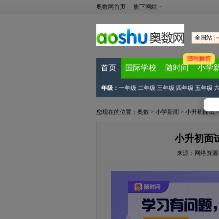
奥数网首页
旗下网站
全国站
随时解答
首页
国际学校
随时问
小学
年级：
一年级
二年级
三年级
四年级
五年级
您现在的位置：
奥数
>
小学新闻
>
小升初面试
小升初面
来源：
网络资源