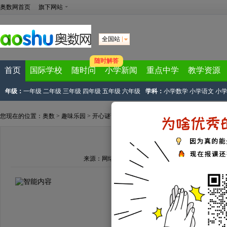
奥数网首页
旗下网站
全国站
随时解答
首页
国际学校
随时问
小学新闻
重点中学
教学资源
年级：
一年级
二年级
三年级
四年级
五年级
六年级
学科：
小学数学
小学语文
小
您现在的位置：
奥数
>
趣味乐园
>
开心谜语
> 正文
关于草的谜语（一）
来源：
网络资源
文章作者：奥数网整理
2019-05-25 16