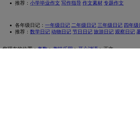
推荐：
小学毕业作文
写作指导
作文素材
专题作文
各年级日记：
一年级日记
二年级日记
三年级日记
四年级
推荐：
数学日记
动物日记
节日日记
旅游日记
观察日记
您现在的位置：
奥数
>
趣味乐园
>
开心谜语
> 正文
关于棉花的谜语（三）
来源：
网络资源
文章作者：奥数网整理
2019-05-12 22:01:58