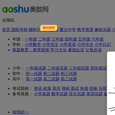
全国站
随时解答
首页
国际学校
随时问
小学新闻
重点中学
教学资源
趣味乐园
年级：
一年级
二年级
三年级
四年级
五年级
六年级
学科：
小学数学
小学语文
小学英语
小学作文
小学日记
家庭教育：
教育新闻
学习方法
暑假生活
父母必读
小学：
一年级试题
二年级试题
三年级试题
四年级试题
初中：
初一试题
初二试题
初三试题
高中：
高一试题
高二试题
高三试题
考试指南：
资讯
政策
简历
择校
面试
衔接
经验
分班考试
备考真题：
小学真题
数学试题
语文试题
英语试题
备考
按地区>>