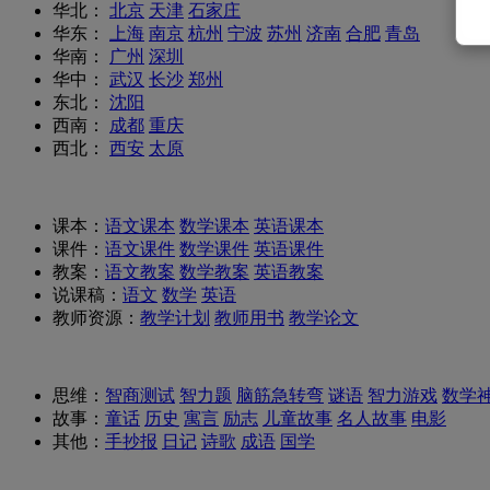
华北：
北京
天津
石家庄
华东：
上海
南京
杭州
宁波
苏州
济南
合肥
青岛
华南：
广州
深圳
华中：
武汉
长沙
郑州
东北：
沈阳
西南：
成都
重庆
西北：
西安
太原
课本：
语文课本
数学课本
英语课本
课件：
语文课件
数学课件
英语课件
教案：
语文教案
数学教案
英语教案
说课稿：
语文
数学
英语
教师资源：
教学计划
教师用书
教学论文
思维：
智商测试
智力题
脑筋急转弯
谜语
智力游戏
数学
故事：
童话
历史
寓言
励志
儿童故事
名人故事
电影
其他：
手抄报
日记
诗歌
成语
国学