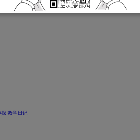
神探
数学日记