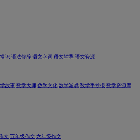
常识
语法修辞
语文字词
语文辅导
语文资源
学故事
数学大师
数学文化
数学游戏
数学手抄报
数学资源库
作文
五年级作文
六年级作文