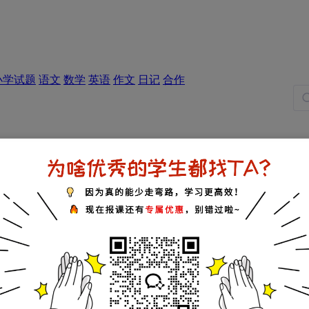
小学试题
语文
数学
英语
作文
日记
合作
五年级试题
六年级试题
名词解释
知识点