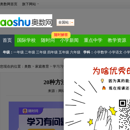
奥数网首页
旗下网站
全国站
随时解答
首页
国际学校
随时问
小学新闻
重点中学
教学资源
年级：
一年级
二年级
三年级
四年级
五年级
六年级
学科：
小学数学
小学语文
小
您现在的位置：
奥数
>
家庭教育
>
学习习惯
> 正文
20种方法，让阅读成为孩子终生
来源：
网络资源
文章作者：奥数网整理
2018-03-15 16