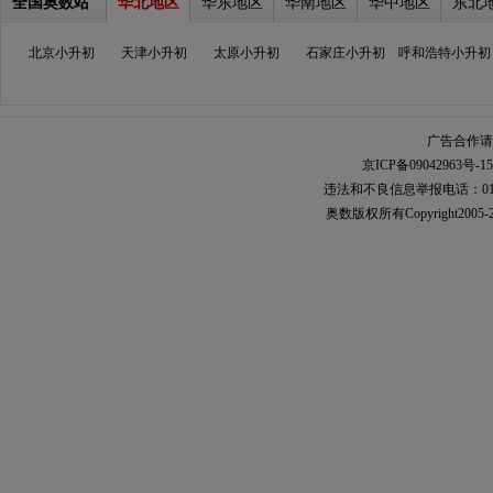
全国奥数站
华北地区
华东地区
华南地区
华中地区
东北
北京小升初
天津小升初
太原小升初
石家庄小升初
呼和浩特小升初
广告合作请加
京ICP备09042963号-15
违法和不良信息举报电话：010-567
奥数
版权所有Copyright2005-2021