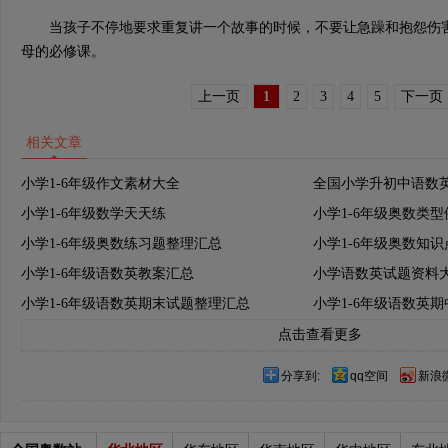
当孩子不停地要求重复讲一个故事的时候，不要让急躁和抱怨伤害
母的必修课。
上一页
1
2
3
4
5
下一页
相关文章
小学1-6年级作文素材大全
全国小学升初中语数
小学1-6年级数学天天练
小学1-6年级奥数类
小学1-6年级奥数练习题整理汇总
小学1-6年级奥数知
小学1-6年级语数英教案汇总
小学语数英试题资料
小学1-6年级语数英期末试题整理汇总
小学1-6年级语数英
点击查看更多
分享到:
qq空间
新浪