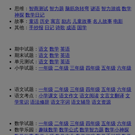
思维：
智商测试
智力题
脑筋急转弯
谜语
智力游戏
数学
神探
数学日记
故事：
童话
历史
寓言
励志
儿童故事
名人故事
电影
其他：
手抄报
日记
诗歌
成语
国学
期中试题：
语文
数学
英语
期末试题：
语文
数学
英语
单元测试：
语文
数学
英语
小学试题：
一年级
二年级
三年级
四年级
五年级
六年级
语文试题：
一年级
二年级
三年级
四年级
五年级
六年级
语文考点：
小学课文
语文作文
语文阅读
文言文翻译
文
学常识
语法修辞
语文字词
语文辅导
语文资源
数学试题：
一年级
二年级
三年级
四年级
五年级
六年级
数学乐园：
趣味数学
数学公式
数学智力题
数学小神探