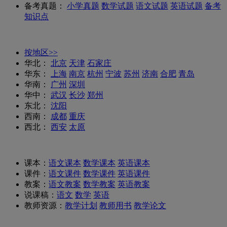
备考真题：
小学真题
数学试题
语文试题
英语试题
备考
知识点
按地区>>
华北：
北京
天津
石家庄
华东：
上海
南京
杭州
宁波
苏州
济南
合肥
青岛
华南：
广州
深圳
华中：
武汉
长沙
郑州
东北：
沈阳
西南：
成都
重庆
西北：
西安
太原
课本：
语文课本
数学课本
英语课本
课件：
语文课件
数学课件
英语课件
教案：
语文教案
数学教案
英语教案
说课稿：
语文
数学
英语
教师资源：
教学计划
教师用书
教学论文