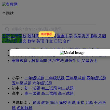
全国站
随时解答
首页
国际学校
随时问
小学新闻
重点中学
教学资源
趣味乐园
搜索
小学试题
语文
数学
英语
作文
日记
合作
年级：
一年级
二年级
三年级
四年级
五年级
六年级
学科：
小学数学
小学语文
小学英语
小学作文
小学日记
家庭教育：
教育新闻
学习方法
暑假生活
父母必读
小学：
一年级试题
二年级试题
三年级试题
四年级试题
五年级试题
六年级试题
初中：
初一试题
初二试题
初三试题
高中：
高一试题
高二试题
高三试题
考试指南：
资讯
政策
简历
择校
面试
衔接
经验
分班考
试
名词解释