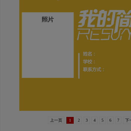
上一页
1
2
3
4
5
6
7
下