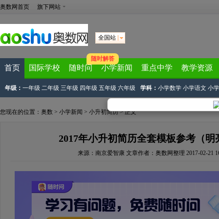
奥数网首页
旗下网站
全国站
随时解答
首页
国际学校
随时问
小学新闻
重点中学
教学资源
年级：
一年级
二年级
三年级
四年级
五年级
六年级
学科：
小学数学
小学语文
小
您现在的位置：
奥数
>
小学新闻
>
小升初简历
> 正文
2017年小升初简历全套模板参考（明
来源：
南京爱智康
文章作者：奥数网整理
2017-02-21 1