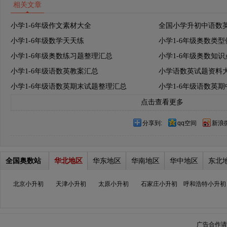
相关文章
小学1-6年级作文素材大全
全国小学升初中语数
小学1-6年级数学天天练
小学1-6年级奥数类
小学1-6年级奥数练习题整理汇总
小学1-6年级奥数知
小学1-6年级语数英教案汇总
小学语数英试题资料
小学1-6年级语数英期末试题整理汇总
小学1-6年级语数英
点击查看更多
分享到:
qq空间
新浪
全国奥数站
华北地区
华东地区
华南地区
华中地区
东北
北京小升初
天津小升初
太原小升初
石家庄小升初
呼和浩特小升初
广告合作请加