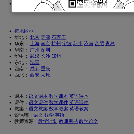
备考真题：
小学真题
数学试题
语文试题
英语试题
备考
知识点
按地区>>
华北：
北京
天津
石家庄
华东：
上海
南京
杭州
宁波
苏州
济南
合肥
青岛
华南：
广州
深圳
华中：
武汉
长沙
郑州
东北：
沈阳
西南：
成都
重庆
西北：
西安
太原
课本：
语文课本
数学课本
英语课本
课件：
语文课件
数学课件
英语课件
教案：
语文教案
数学教案
英语教案
说课稿：
语文
数学
英语
教师资源：
教学计划
教师用书
教学论文