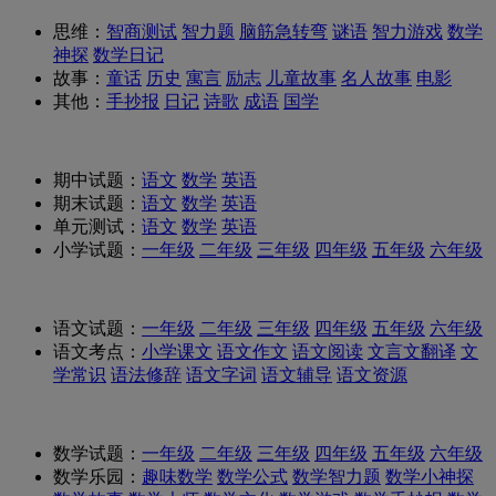
思维：
智商测试
智力题
脑筋急转弯
谜语
智力游戏
数学
神探
数学日记
故事：
童话
历史
寓言
励志
儿童故事
名人故事
电影
其他：
手抄报
日记
诗歌
成语
国学
期中试题：
语文
数学
英语
期末试题：
语文
数学
英语
单元测试：
语文
数学
英语
小学试题：
一年级
二年级
三年级
四年级
五年级
六年级
语文试题：
一年级
二年级
三年级
四年级
五年级
六年级
语文考点：
小学课文
语文作文
语文阅读
文言文翻译
文
学常识
语法修辞
语文字词
语文辅导
语文资源
数学试题：
一年级
二年级
三年级
四年级
五年级
六年级
数学乐园：
趣味数学
数学公式
数学智力题
数学小神探