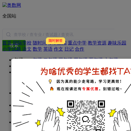
全国站
随时解答
首页
国际学校
随时问
小学新闻
重点中学
教学资源
趣味乐园
搜索
小学试题
语文
数学
英语
作文
日记
合作
年级：
一年级
二年级
三年级
四年级
五年级
六年级
学科：
小学数学
小学语文
小学英语
小学作文
小学日记
家庭教育：
教育新闻
学习方法
暑假生活
父母必读
小学：
一年级试题
二年级试题
三年级试题
四年级试题
五年级试题
六年级试题
初中：
初一试题
初二试题
初三试题
高中：
高一试题
高二试题
高三试题
考试指南：
资讯
政策
简历
择校
面试
衔接
经验
分班考
试
名词解释