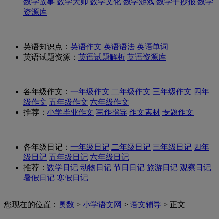
数学故事
数学大师
数学文化
数学游戏
数学手抄报
数学
资源库
英语知识点：
英语作文
英语语法
英语单词
英语试题资源：
英语试题解析
英语资源库
各年级作文：
一年级作文
二年级作文
三年级作文
四年
级作文
五年级作文
六年级作文
推荐：
小学毕业作文
写作指导
作文素材
专题作文
各年级日记：
一年级日记
二年级日记
三年级日记
四年
级日记
五年级日记
六年级日记
推荐：
数学日记
动物日记
节日日记
旅游日记
观察日记
暑假日记
寒假日记
您现在的位置：
奥数
>
小学语文网
>
语文辅导
> 正文