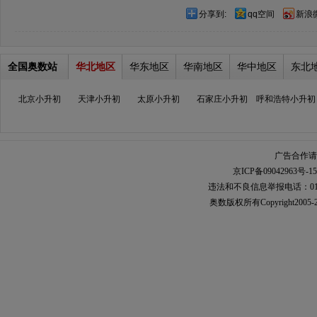
分享到:
qq空间
新浪
全国奥数站
华北地区
华东地区
华南地区
华中地区
东北
北京小升初
天津小升初
太原小升初
石家庄小升初
呼和浩特小升初
广告合作请加
京ICP备09042963号-15
违法和不良信息举报电话：010-567
奥数
版权所有Copyright2005-2021