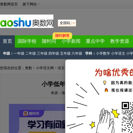
奥数网首页
旗下网站
全国站
随时解答
首页
国际学校
随时问
小学新闻
重点中学
教学资源
年级：
一年级
二年级
三年级
四年级
五年级
六年级
学科：
小学数学
小学语文
小
您现在的位置：
奥数
>
小学语文网
>
语文辅导
> 正文
小学低年级语文各类型知识点天天
来源：
海边直播
文章作者：海边直播
2017-02-09 11: