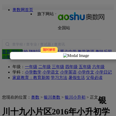
奥数网首页
旗下网站
全国站
随时解答
首页
国际学校
随时问
小学新闻
重点中学
教学资源
趣味乐园
搜索
小学试题
语文
数学
英语
作文
日记
合作
年级：
一年级
二年级
三年级
四年级
五年级
六年级
学科：
小学数学
小学语文
小学英语
小学作文
小学日记
家庭教育：
教育新闻
学习方法
暑假生活
父母必读
您现在的位置：
奥数
>
银川奥数
>
银川小升初
> 正文
银
川十九小片区2016年小升初学