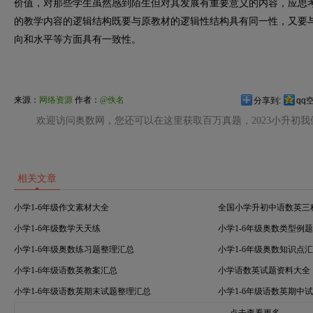
价值，对那些学生虽然感到陌生但对其发展有重要意义的内容，应思
的教学内容的逻辑结构既要与原教材的逻辑性结构具有同一性，又要
向和水平等方面具有一致性。
来源：
网络资源
作者：
@佚名
分享到:
qq
欢迎访问奥数网，您还可以在这里获取百万真题，2023小升初
相关文章
小学1-6年级作文素材大全
全国小学升初中语数英三
小学1-6年级数学天天练
小学1-6年级奥数类型例
小学1-6年级奥数练习题整理汇总
小学1-6年级奥数知识点
小学1-6年级语数英教案汇总
小学语数英试题资料大全
小学1-6年级语数英期末试题整理汇总
小学1-6年级语数英期中