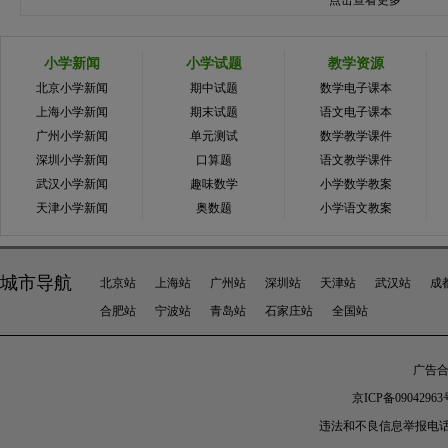
点击查看更多
小学新闻
小学试题
教学资源
北京小学新闻
期中试题
数学电子课本
上海小学新闻
期末试题
语文电子课本
广州小学新闻
单元测试
数学教学课件
深圳小学新闻
口算题
语文教学课件
武汉小学新闻
趣味数学
小学数学教案
天津小学新闻
奥数题
小学语文教案
城市导航
北京站
上海站
广州站
深圳站
天津站
武汉站
成
合肥站
宁波站
青岛站
石家庄站
全国站
广告合作
京ICP备09042963
违法和不良信息举报电话：010-