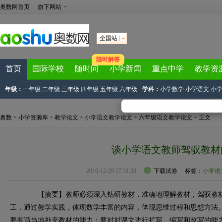
奥数网首页
旗下网站
全国站
随时解答
首页
国际学校
随时问
小学新闻
重点中学
教学资
年级：
一年级
二年级
三年级
四年级
五年级
六年级
学科：
小学数学
小学语文
小
奥数
>
小学资源库
>
教学论文
>
小学语文教学论文
>
六年级语文教学论文
> 正文
谈小学语文教师驾驭教材
2016-12-29 17:31:33
下载试卷
标签：
小学语
【摘要】教师必须深入钻研教材，准确地理解教材，驾驭教材
工，通过教学实践，体现数学丰富的内容，体现思维过程和思想方法
要有适当地补充教材的能力；要对对课文进行扩写、缩写和改写的能