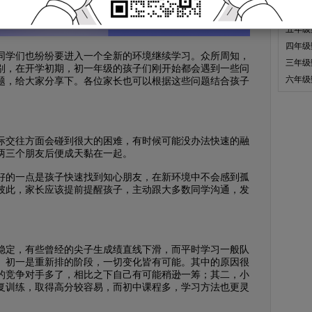
一年级
五年级
四年级
同学们也纷纷要进入一个全新的环境继续学习。众所周知，
三年级
别，在开学初期，初一年级的孩子们刚开始都会遇到一些问
六年级
题，给大家分享下。各位家长也可以根据这些问题结合孩子
交往方面会碰到很大的困难，有时候可能没办法快速的融
两三个朋友后便成天黏在一起。
的一点是孩子快速找到知心朋友，在新环境中不会感到孤
彼此，家长应该提前提醒孩子，主动跟大多数同学沟通，发
定，有些曾经的尖子生成绩直线下滑，而平时学习一般队
。初一是重新排的阶段，一切变化皆有可能。其中的原因很
的竞争对手多了，相比之下自己有可能稍逊一筹；其二，小
复训练，取得高分较容易，而初中课程多，学习方法也更灵