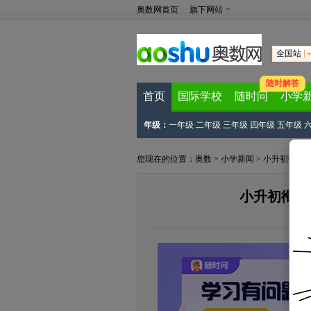
奥数网首页
旗下网站
全国站
随时解答
首页
国际学校
随时问
小学
年级：
一年级
二年级
三年级
四年级
五年级
您现在的位置：
奥数
>
小学新闻
>
小升初衔接
小升初衔接
来源