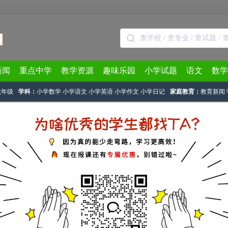
新闻
重点中学
教学资源
趣味乐园
小学试题
语文
数学
六年级
学科：
小学数学
小学语文
小学英语
小学作文
小学日记
家庭教育：
教育新闻
> 正文
 新初一可能面临的两个问题
：
奥数网整理
2014-08-11 11:23:07
数学
一年级
四年级
二年级