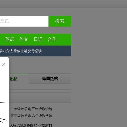
搜索
英语
作文
日记
合作
学习方法
暑假生活
父母必读
×
每周热帖
24小时热帖
天天练
数学题
二年级数学题
三年级数学题
数学题
五年级数学题
六年级数学题
数学天天练试题及答案12.7[找规律]