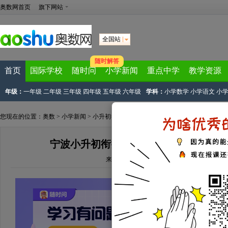
奥数网首页
旗下网站
全国站
随时解答
首页
国际学校
随时问
小学新闻
重点中学
教学资源
年级：
一年级
二年级
三年级
四年级
五年级
六年级
学科：
小学数学
小学语文
小
您现在的位置：
奥数
>
小学新闻
>
小升初衔接
> 正文
宁波小升初衔接人教版初一语文：19.
来源：
宁波奥数网整理
2012-07-09 17:21:11