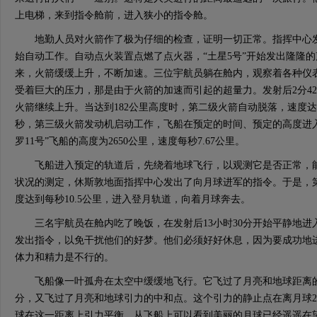
上电梯，来到指令舱前，进入狭小的指令舱。
地勤人员对火箭作了极为仔细的检查，证明一切正常。指挥中心发
始自动工作。自动点火装置点燃了点火器，“土星5号”开始发出隆隆
来，火箭缓缓上升，不断加速。三位宇航员躺在舱内，观察着各种仪
受着巨大的压力，那是由于火箭的加速而引起的超量力。发射后2分4
火箭继续上升。当达到182公里高度时，第二级火箭自动脱落，速度达到
秒，第三级火箭发动机启动工作，飞船在预定的时间、预定的高度进
罗11号”飞船的高度为2650公里，速度每秒7.67公里。
飞船进入预定的轨道后，先绕着地球飞行，以观测它是否正常，能
状况的测定，休斯敦地面指挥中心发出了向月球进军的指令。于是，
度达到每秒10.5公里，进入登月轨道，向着月球奔去。
三名宇航员在舱内吃了晚饭，在发射后13小时30分开始平静地进
发出指令，以免干扰他们的好梦。他们必须好好休息，因为要成功地
体力和精力是不行的。
飞船像一叶孤舟在太空中缓缓地飞行。它飞过了月亮和地球距离的中
分，又飞过了月亮和地球引力的中和点。这个引力的静止点在离月球28
球在这一距离上引力平衡。从飞船上可以看到美丽的月球已经遥遥在