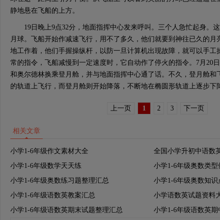
静地悬在飞船的上方。
19日晚上9点32分，地面指挥中心发来呼叫。三个人急忙起身。
月球。飞船开始作减速飞行，用不了多久，他们就要到神往已久的月
地工作着，他们手握操纵杆，以防一旦计算机出现故障，就可以手工
常的指令，飞船减慢到一定速度时，它自动作了停火的指令。7月20日
和奥尔德林换乘登月舱，并与地面指挥中心通了话。不久，登月舱和
的轨道上飞行，而登月舱则开始降落，不断地在椭圆形轨道上逐步下
上一页
1
2
3
下一页
相关文章
小学1-6年级作文素材大全
全国小学升初中语数
小学1-6年级数学天天练
小学1-6年级奥数类
小学1-6年级奥数练习题整理汇总
小学1-6年级奥数知
小学1-6年级语数英教案汇总
小学语数英试题资料
小学1-6年级语数英期末试题整理汇总
小学1-6年级语数英