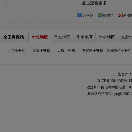
点击查看更多
分享到:
qq空间
新浪
全国奥数站
华北地区
华东地区
华南地区
华中地区
东北
北京小升初
天津小升初
太原小升初
石家庄小升初
呼和浩特小升初
广告合作请加
京ICP备09042963号-15
违法和不良信息举报电话：010-567
奥数
版权所有Copyright2005-2021