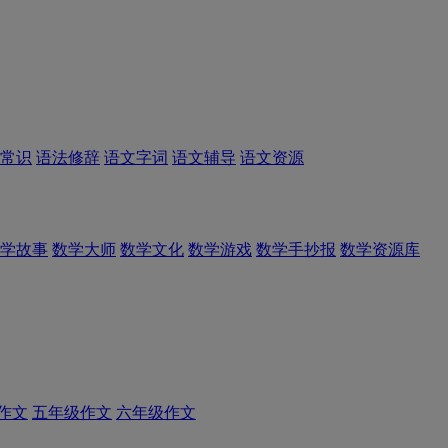
常识
语法修辞
语文字词
语文辅导
语文资源
学故事
数学大师
数学文化
数学游戏
数学手抄报
数学资源库
作文
五年级作文
六年级作文