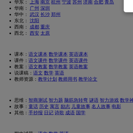
华东：
上海
南京
杭州
宁波
苏州
济南
合肥
青岛
华南：
广州
深圳
华中：
武汉
长沙
郑州
东北：
沈阳
西南：
成都
重庆
西北：
西安
太原
课本：
语文课本
数学课本
英语课本
课件：
语文课件
数学课件
英语课件
教案：
语文教案
数学教案
英语教案
说课稿：
语文
数学
英语
教师资源：
教学计划
教师用书
教学论文
思维：
智商测试
智力题
脑筋急转弯
谜语
智力游戏
数学
故事：
童话
历史
寓言
励志
儿童故事
名人故事
电影
其他：
手抄报
日记
诗歌
成语
国学