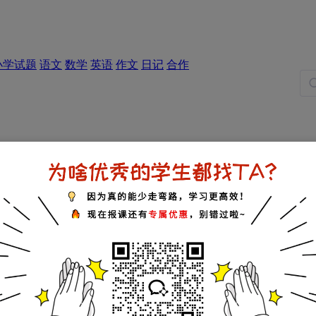
小学试题
语文
数学
英语
作文
日记
合作
五年级试题
六年级试题
名词解释
知识点