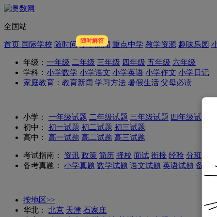
全国站
随时解答
首页
国际学校
随时问
小学新闻
重点中学
教学资源
趣味乐园
年级：
一年级
二年级
三年级
四年级
五年级
六年级
学科：
小学数学
小学语文
小学英语
小学作文
小学日记
家庭教育：
教育新闻
学习方法
暑假生活
父母必读
小学：
一年级试题
二年级试题
三年级试题
四年级试题
初中：
初一试题
初二试题
初三试题
高中：
高一试题
高二试题
高三试题
考试指南：
资讯
政策
简历
择校
面试
衔接
经验
分班考试
备考真题：
小学真题
数学试题
语文试题
英语试题
备考
按地区>>
华北：
北京
天津
石家庄