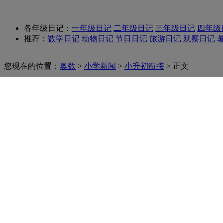
各年级日记：
一年级日记
二年级日记
三年级日记
四年级
推荐：
数学日记
动物日记
节日日记
旅游日记
观察日记
您现在的位置：
奥数
>
小学新闻
>
小升初衔接
> 正文
准新生提前预习巧用一年级旧
来源：
奥数网整理
2011-10-20 16:49:25