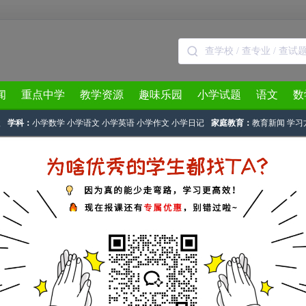
闻
重点中学
教学资源
趣味乐园
小学试题
语文
数
级
学科：
小学数学
小学语文
小学英语
小学作文
小学日记
家庭教育：
教育新闻
学习
>
人教版数学电子课本
>
人教版四年级数学上册课本
> 正文
四年级数学上册 1亿有多大？
08:02
下载试卷
标签：
四年级
人教版
数学
人教版四年级数学上册 1亿有多大？