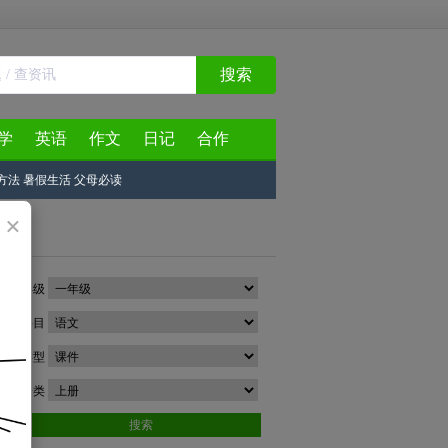
搜索
学
英语
作文
日记
合作
方法
暑假生活
父母必读
×
年级
科目
类型
分类
搜索