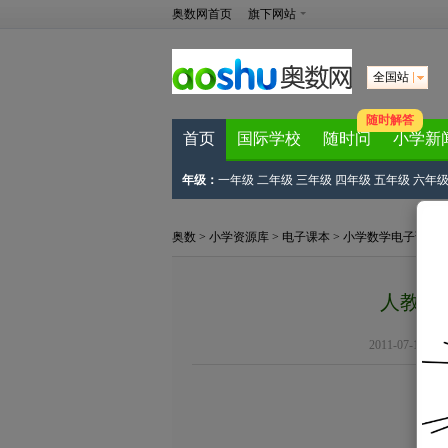
奥数网首页
旗下网站
全国站
随时解答
首页
国际学校
随时问
小学新
年级：
一年级
二年级
三年级
四年级
五年级
六年
奥数
>
小学资源库
>
电子课本
>
小学数学电子课本
人教版
2011-07-14 16: