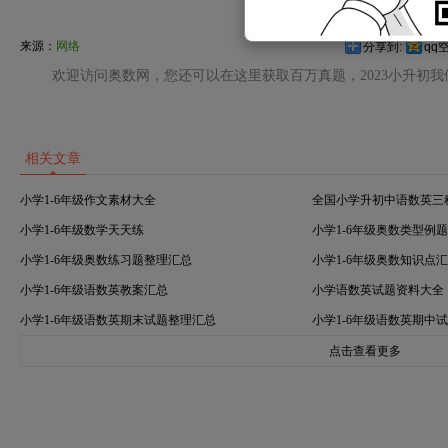
来源：
网络
分享到:
qq
欢迎访问奥数网，您还可以在这里获取百万真题，2023小升初
相关文章
小学1-6年级作文素材大全
全国小学升初中语数英三
小学1-6年级数学天天练
小学1-6年级奥数类型例
小学1-6年级奥数练习题整理汇总
小学1-6年级奥数知识点
小学1-6年级语数英教案汇总
小学语数英试题资料大全
小学1-6年级语数英期末试题整理汇总
小学1-6年级语数英期中
点击查看更多