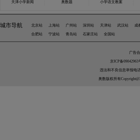
天津小学新闻
奥数题
小学语文教案
城市导航
北京站
上海站
广州站
深圳站
天津站
武汉站
成
合肥站
宁波站
青岛站
石家庄站
全国站
广告合作
京ICP备09042963
违法和不良信息举报电话：010-
奥数
版权所有Copyright@2005