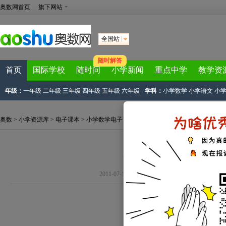
奥数网首页
旗下网站
全国站
随时解答
首页
国际学校
随时问
小学新闻
重点中学
教学资
年级：
一年级
二年级
三年级
四年级
五年级
六年级
学科：
小学数学
小学语文
小
奥数
>
小学资源库
>
电子课本
>
小学数学电子课本
>
人教版数学电子课本
>
人教版
人教版四年级数学上册
2011-07-14 16:07:41
下载试卷
标签：
四
人教版四年级数学上册 