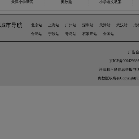
天津小学新闻
奥数题
小学语文教案
城市导航
北京站
上海站
广州站
深圳站
天津站
武汉站
成
合肥站
宁波站
青岛站
石家庄站
全国站
广告合作
京ICP备09042963
违法和不良信息举报电话：010-
奥数
版权所有Copyright@2005