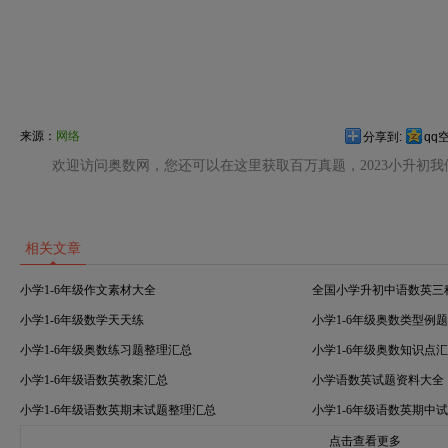
来源：
网络
分享到:
qq
欢迎访问奥数网，您还可以在这里获取百万真题，2023小升初
相关文章
小学1-6年级作文素材大全
全国小学升初中语数英三
小学1-6年级数学天天练
小学1-6年级奥数类型例
小学1-6年级奥数练习题整理汇总
小学1-6年级奥数知识点
小学1-6年级语数英教案汇总
小学语数英试题资料大全
小学1-6年级语数英期末试题整理汇总
小学1-6年级语数英期中
点击查看更多