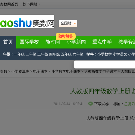
奥数网首页
旗下网站
全国站
随时解答
首页
国际学校
随时问
小学新闻
重点中学
教学资
年级：
一年级
二年级
三年级
四年级
五年级
六年级
学科：
小学数学
小学语文
小
奥数
>
小学资源库
>
电子课本
>
小学数学电子课本
>
人教版数学电子课本
>
人教版
人教版四年级数学上册 
2011-07-14 16:07:41
下载试卷
标签：
总复习
人教版四年级数学上册 总